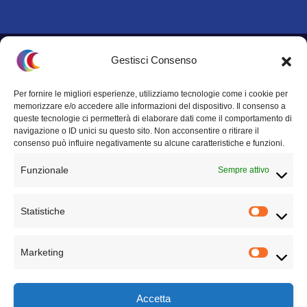
Questo sito non rappresenta una
testata giornalistica
in quanto viene
Gestisci Consenso
aggiornato senza alcuna periodicità. Non può pertanto considerarsi un
prodotto editoriale ai sensi della legge n° 62 del 7.03.2001.
Per fornire le migliori esperienze, utilizziamo tecnologie come i cookie per
memorizzare e/o accedere alle informazioni del dispositivo. Il consenso a
Privacy Policy
queste tecnologie ci permetterà di elaborare dati come il comportamento di
navigazione o ID unici su questo sito. Non acconsentire o ritirare il
Termini e condizioni
consenso può influire negativamente su alcune caratteristiche e funzioni.
Funzionale
Sempre attivo
Statistiche
TECHNICAL PARTNER
Marketing
Accetta