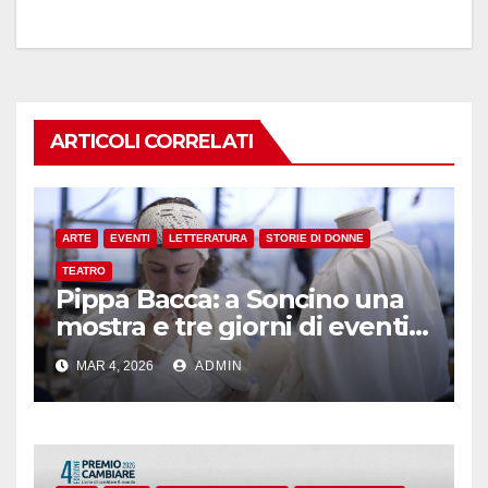
ARTICOLI CORRELATI
ARTE
EVENTI
LETTERATURA
STORIE DI DONNE
TEATRO
Pippa Bacca: a Soncino una
mostra e tre giorni di eventi
per ricordare l’artista
MAR 4, 2026
ADMIN