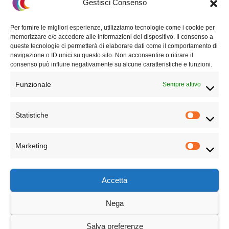
Gestisci Consenso
Questo sito non rappresenta una
testata giornalistica
in quanto viene
Per fornire le migliori esperienze, utilizziamo tecnologie come i cookie per
aggiornato senza alcuna periodicità. Non può pertanto considerarsi un
memorizzare e/o accedere alle informazioni del dispositivo. Il consenso a
prodotto editoriale ai sensi della legge n° 62 del 7.03.2001.
queste tecnologie ci permetterà di elaborare dati come il comportamento di
navigazione o ID unici su questo sito. Non acconsentire o ritirare il
consenso può influire negativamente su alcune caratteristiche e funzioni.
Privacy Policy
Funzionale
Sempre attivo
Termini e condizioni
Statistiche
TECHNICAL PARTNER
Marketing
Accetta
Nega
Cambiamo Cultura
Salva preferenze