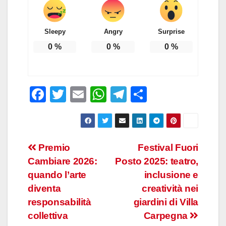
Sleepy
Angry
Surprise
0
%
0
%
0
%
F
T
E
W
T
C
a
wi
m
h
el
o
c
tt
ail
at
e
n
e
er
s
gr
di
Premio
Festival Fuori
b
A
a
vi
Cambiare 2026:
Posto 2025: teatro,
o
p
m
di
quando l’arte
inclusione e
o
p
diventa
creatività nei
responsabilità
giardini di Villa
k
collettiva
Carpegna