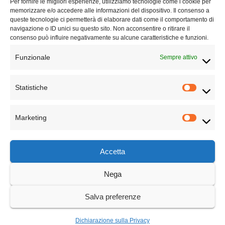
Per fornire le migliori esperienze, utilizziamo tecnologie come i cookie per
aggiornato senza alcuna periodicità. Non può pertanto considerarsi un
memorizzare e/o accedere alle informazioni del dispositivo. Il consenso a
prodotto editoriale ai sensi della legge n° 62 del 7.03.2001.
queste tecnologie ci permetterà di elaborare dati come il comportamento di
navigazione o ID unici su questo sito. Non acconsentire o ritirare il
consenso può influire negativamente su alcune caratteristiche e funzioni.
Privacy Policy
Funzionale
Sempre attivo
Termini e condizioni
Statistiche
TECHNICAL PARTNER
Marketing
Accetta
Nega
Cambiamo Cultura
Salva preferenze
Dichiarazione sulla Privacy