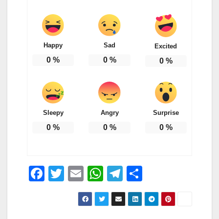
Happy
Sad
Excited
0
%
0
%
0
%
Sleepy
Angry
Surprise
0
%
0
%
0
%
F
T
E
W
T
C
a
wi
m
h
el
o
c
tt
ail
at
e
n