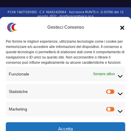
Gestisci Consenso
Questo sito non rappresenta una
testata giornalistica
in quanto viene
Per fornire le migliori esperienze, utilizziamo tecnologie come i cookie per
aggiornato senza alcuna periodicità. Non può pertanto considerarsi un
memorizzare e/o accedere alle informazioni del dispositivo. Il consenso a
prodotto editoriale ai sensi della legge n° 62 del 7.03.2001.
queste tecnologie ci permetterà di elaborare dati come il comportamento di
navigazione o ID unici su questo sito. Non acconsentire o ritirare il
consenso può influire negativamente su alcune caratteristiche e funzioni.
Privacy Policy
Funzionale
Sempre attivo
Termini e condizioni
Statistiche
TECHNICAL PARTNER
Marketing
Accetta