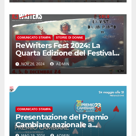
COMUNICATO STAMPA
STORIE DI DONNE
ReWriters Fest 2024: La
Quarta Edizione del Festival
Europeo sulla Sostenibilità
NOV 26, 2024
ADMIN
Sociale alla Sapienza di Roma
COMUNICATO STAMPA
Presentazione del Premio
Cambiare nazionale a
Officina Pasolini
MAG 19, 2024
ADMIN