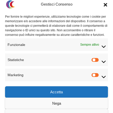
Questo sito non rappresenta una
testata giornalistica
in quanto viene
Gestisci Consenso
aggiornato senza alcuna periodicità. Non può pertanto considerarsi un
prodotto editoriale ai sensi della legge n° 62 del 7.03.2001.
Per fornire le migliori esperienze, utilizziamo tecnologie come i cookie per
memorizzare e/o accedere alle informazioni del dispositivo. Il consenso a
Privacy Policy
queste tecnologie ci permetterà di elaborare dati come il comportamento di
navigazione o ID unici su questo sito. Non acconsentire o ritirare il
Termini e condizioni
consenso può influire negativamente su alcune caratteristiche e funzioni.
Funzionale
Sempre attivo
Statistiche
TECHNICAL PARTNER
Marketing
Accetta
Nega