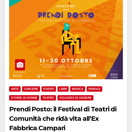
ARTE
CARCERE
EVENTI
LIBRI
MUSICA
PAROLE
STORIE DI DONNE
TEATRO
VIOLENZA DI GENERE
Prendi Posto: il Festival di Teatri di
Comunità che ridà vita all’Ex
Fabbrica Campari