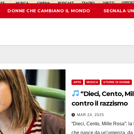
DONNE CHE CAMBIANO IL MONDO
SEGNALA UN
ARTE
MUSICA
STORIE DI DONNE
“Dieci, Cento, Mil
contro il razzismo
MAR 24, 2025
“Dieci, Cento, Mille Rosa”: l
che nasce da un’urgenza, da u