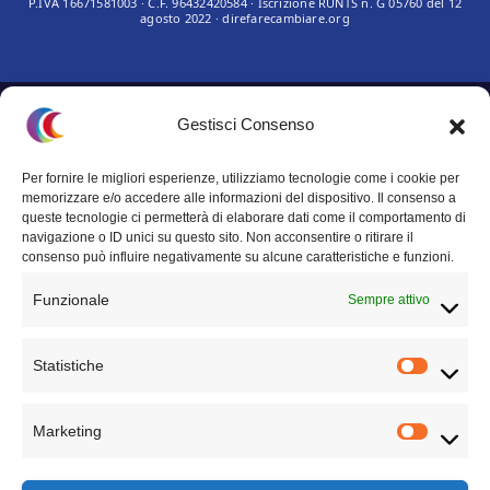
Questo sito non rappresenta una
testata giornalistica
in quanto viene
Gestisci Consenso
aggiornato senza alcuna periodicità. Non può pertanto considerarsi un
prodotto editoriale ai sensi della legge n° 62 del 7.03.2001.
Per fornire le migliori esperienze, utilizziamo tecnologie come i cookie per
memorizzare e/o accedere alle informazioni del dispositivo. Il consenso a
Privacy Policy
queste tecnologie ci permetterà di elaborare dati come il comportamento di
navigazione o ID unici su questo sito. Non acconsentire o ritirare il
Termini e condizioni
consenso può influire negativamente su alcune caratteristiche e funzioni.
Funzionale
Sempre attivo
Statistiche
TECHNICAL PARTNER
Marketing