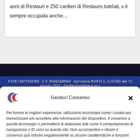
anni di Restauri e 250 cantieri di Restauro tutelati, s è
sempre occupata anche…
Gestisci Consenso
Questo sito non rappresenta una
testata giornalistica
in quanto viene
Per fornire le migliori esperienze, utilizziamo tecnologie come i cookie per
aggiornato senza alcuna periodicità. Non può pertanto considerarsi un
memorizzare e/o accedere alle informazioni del dispositivo. Il consenso a
prodotto editoriale ai sensi della legge n° 62 del 7.03.2001.
queste tecnologie ci permetterà di elaborare dati come il comportamento di
navigazione o ID unici su questo sito. Non acconsentire o ritirare il
consenso può influire negativamente su alcune caratteristiche e funzioni.
Privacy Policy