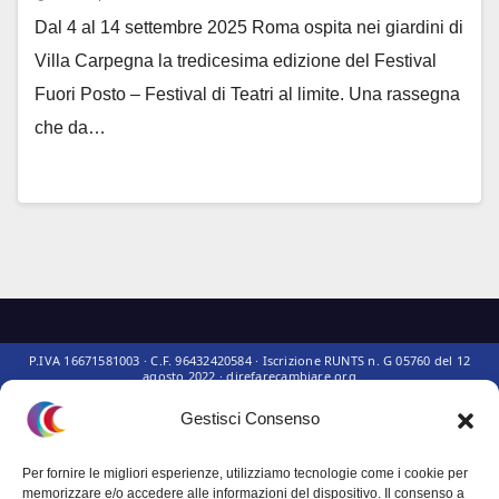
Dal 4 al 14 settembre 2025 Roma ospita nei giardini di
Villa Carpegna la tredicesima edizione del Festival
Fuori Posto – Festival di Teatri al limite. Una rassegna
che da…
Gestisci Consenso
Questo sito non rappresenta una
testata giornalistica
in quanto viene
Per fornire le migliori esperienze, utilizziamo tecnologie come i cookie per
aggiornato senza alcuna periodicità. Non può pertanto considerarsi un
memorizzare e/o accedere alle informazioni del dispositivo. Il consenso a