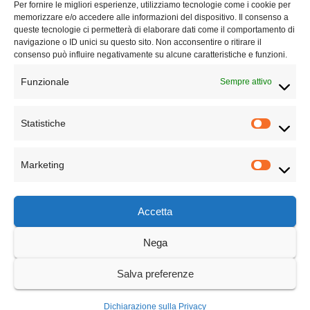
Questo sito non rappresenta una
testata giornalistica
in quanto viene
Per fornire le migliori esperienze, utilizziamo tecnologie come i cookie per
aggiornato senza alcuna periodicità. Non può pertanto considerarsi un
memorizzare e/o accedere alle informazioni del dispositivo. Il consenso a
prodotto editoriale ai sensi della legge n° 62 del 7.03.2001.
queste tecnologie ci permetterà di elaborare dati come il comportamento di
navigazione o ID unici su questo sito. Non acconsentire o ritirare il
consenso può influire negativamente su alcune caratteristiche e funzioni.
Privacy Policy
Funzionale
Sempre attivo
Termini e condizioni
Statistiche
TECHNICAL PARTNER
Marketing
Accetta
Nega
Cambiamo Cultura
Salva preferenze
Dichiarazione sulla Privacy